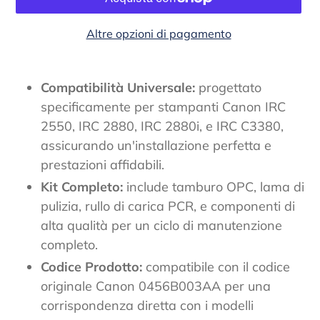
Altre opzioni di pagamento
Inserimento
del
Compatibilità Universale:
progettato
prodotto
specificamente per stampanti Canon IRC
nel
2550, IRC 2880, IRC 2880i, e IRC C3380,
carrello
assicurando un'installazione perfetta e
prestazioni affidabili.
Kit Completo:
include tamburo OPC, lama di
pulizia, rullo di carica PCR, e componenti di
alta qualità per un ciclo di manutenzione
completo.
Codice Prodotto:
compatibile con il codice
originale Canon 0456B003AA per una
corrispondenza diretta con i modelli