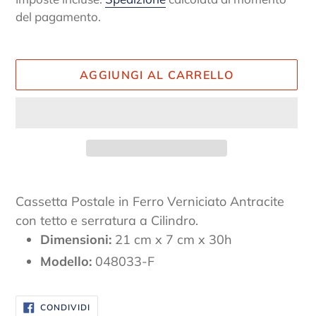
listino
del pagamento.
AGGIUNGI AL CARRELLO
Inserimento
del
Cassetta Postale in Ferro Verniciato Antracite
prodotto
con tetto e serratura a Cilindro.
nel
Dimensioni:
21 cm x 7 cm x 30h
carrello
Modello:
048033-F
CONDIVIDI
CONDIVIDI
SU