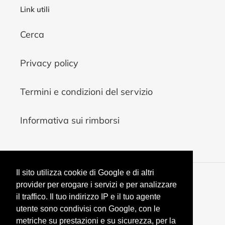
Link utili
Cerca
Privacy policy
Termini e condizioni del servizio
Informativa sui rimborsi
Il sito utilizza cookie di Google e di altri
V
provider per erogare i servizi e per analizzare
EUR €
A
il traffico. Il tuo indirizzo IP e il tuo agente
L
utente sono condivisi con Google, con le
U
Facebook
Instagram
YouTube
metriche su prestazioni e su sicurezza, per la
T