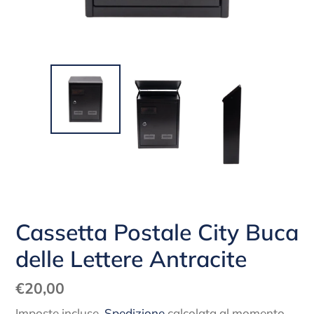
Cassetta Postale City Buca
delle Lettere Antracite
Prezzo
€20,00
di
Imposte incluse.
Spedizione
calcolata al momento