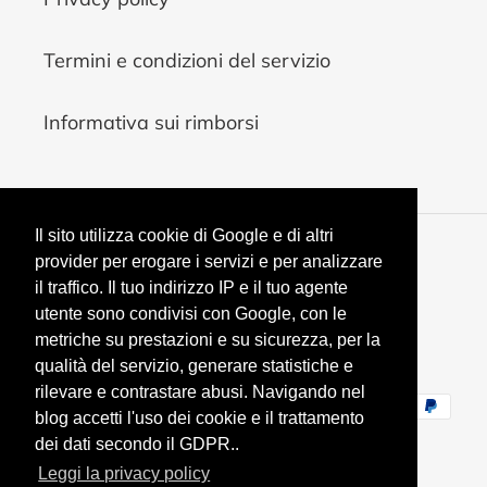
Termini e condizioni del servizio
Informativa sui rimborsi
Il sito utilizza cookie di Google e di altri
V
provider per erogare i servizi e per analizzare
EUR €
A
il traffico. Il tuo indirizzo IP e il tuo agente
L
utente sono condivisi con Google, con le
U
Facebook
Instagram
YouTube
metriche su prestazioni e su sicurezza, per la
T
qualità del servizio, generare statistiche e
A
rilevare e contrastare abusi. Navigando nel
Metodi
blog accetti l'uso dei cookie e il trattamento
di
dei dati secondo il GDPR..
pagamento
Leggi la privacy policy