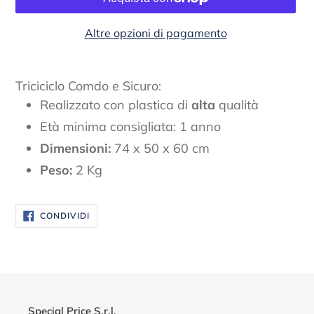
Altre opzioni di pagamento
Inserimento
del
Triciciclo Comdo e Sicuro:
prodotto
Realizzato con plastica di
alta
qualità
nel
Età minima consigliata: 1 anno
carrello
Dimensioni:
74 x 50 x 60 cm
Peso:
2 Kg
CONDIVIDI
CONDIVIDI
SU
FACEBOOK
Special Price S.r.l.