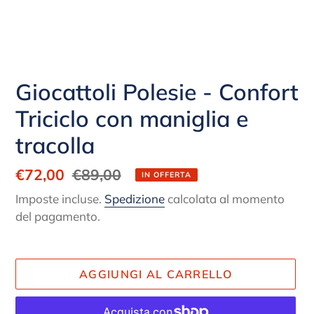
Giocattoli Polesie - Confort
Triciclo con maniglia e
tracolla
Prezzo
€72,00
Prezzo
€89,00
IN OFFERTA
scontato
di
Imposte incluse.
Spedizione
calcolata al momento
listino
del pagamento.
AGGIUNGI AL CARRELLO