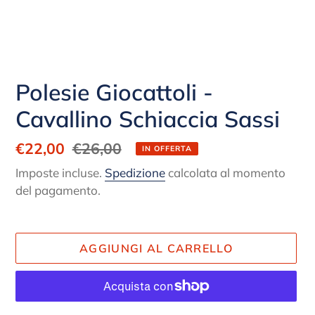
Polesie Giocattoli -
Cavallino Schiaccia Sassi
Prezzo
€22,00
Prezzo
€26,00
IN OFFERTA
scontato
di
Imposte incluse.
Spedizione
calcolata al momento
listino
del pagamento.
AGGIUNGI AL CARRELLO