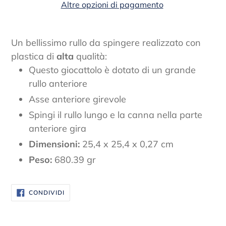
Altre opzioni di pagamento
Inserimento
del
Un bellissimo rullo da spingere realizzato con
prodotto
plastica di
alta
qualità:
nel
Questo giocattolo è dotato di un grande
carrello
rullo anteriore
Asse anteriore girevole
Spingi il rullo lungo e la canna nella parte
anteriore gira
Dimensioni:
25,4 x 25,4 x 0,27 cm
Peso:
680.39 gr
CONDIVIDI
CONDIVIDI
SU
FACEBOOK