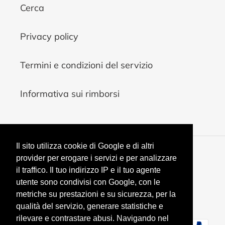
Cerca
Privacy policy
Termini e condizioni del servizio
Informativa sui rimborsi
Il sito utilizza cookie di Google e di altri
V
provider per erogare i servizi e per analizzare
EUR €
A
il traffico. Il tuo indirizzo IP e il tuo agente
L
utente sono condivisi con Google, con le
U
Facebook
Instagram
YouTube
metriche su prestazioni e su sicurezza, per la
T
qualità del servizio, generare statistiche e
A
rilevare e contrastare abusi. Navigando nel
Metodi